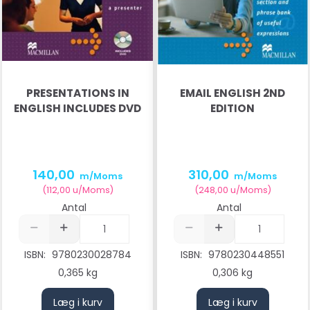
PRESENTATIONS IN
EMAIL ENGLISH 2ND
ENGLISH INCLUDES DVD
EDITION
140,00
310,00
m/Moms
m/Moms
(
112,00
u/Moms
)
(
248,00
u/Moms
)
Antal
Antal
ISBN:
9780230028784
ISBN:
9780230448551
0,365 kg
0,306 kg
Læg i kurv
Læg i kurv