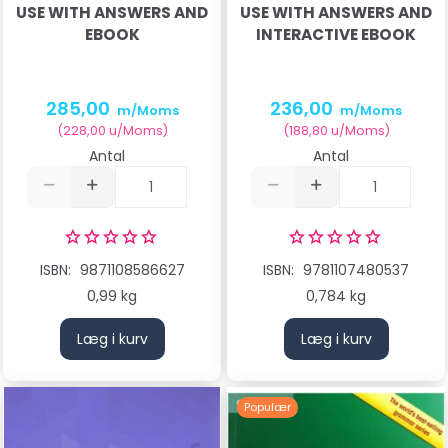
USE WITH ANSWERS AND
USE WITH ANSWERS AND
EBOOK
INTERACTIVE EBOOK
285,00
236,00
m/Moms
m/Moms
(
228,00
u/Moms
)
(
188,80
u/Moms
)
Antal
Antal
ISBN:
9871108586627
ISBN:
9781107480537
0,99 kg
0,784 kg
Læg i kurv
Læg i kurv
Populær