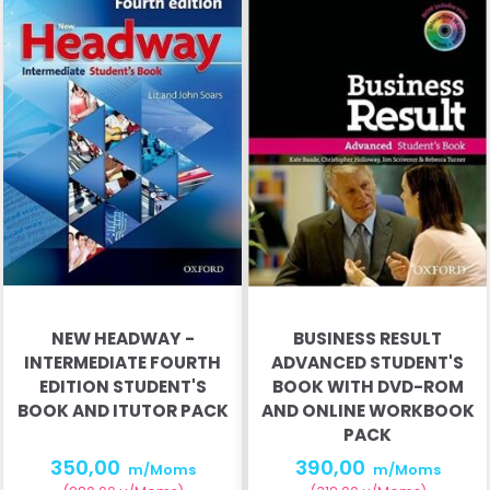
NEW HEADWAY -
BUSINESS RESULT
INTERMEDIATE FOURTH
ADVANCED STUDENT'S
EDITION STUDENT'S
BOOK WITH DVD-ROM
BOOK AND ITUTOR PACK
AND ONLINE WORKBOOK
PACK
350,00
390,00
m/Moms
m/Moms