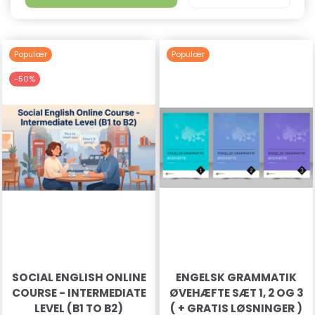
Populær
Populær
-50%
SOCIAL ENGLISH ONLINE
ENGELSK GRAMMATIK
COURSE - INTERMEDIATE
ØVEHÆFTE SÆT 1, 2 OG 3
LEVEL (B1 TO B2)
( + GRATIS LØSNINGER )