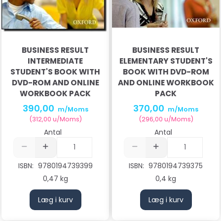
BUSINESS RESULT
BUSINESS RESULT
INTERMEDIATE
ELEMENTARY STUDENT'S
STUDENT'S BOOK WITH
BOOK WITH DVD-ROM
DVD-ROM AND ONLINE
AND ONLINE WORKBOOK
WORKBOOK PACK
PACK
390,00
370,00
m/Moms
m/Moms
(
312,00
u/Moms
)
(
296,00
u/Moms
)
Antal
Antal
ISBN:
9780194739399
ISBN:
9780194739375
0,47 kg
0,4 kg
Læg i kurv
Læg i kurv