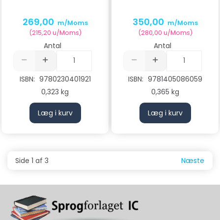
269,00
350,00
m/Moms
m/Moms
(
215,20
u/Moms
)
(
280,00
u/Moms
)
Antal
Antal
ISBN:
9780230401921
ISBN:
9781405086059
0,323 kg
0,365 kg
Læg i kurv
Læg i kurv
Side 1 af 3
Næste