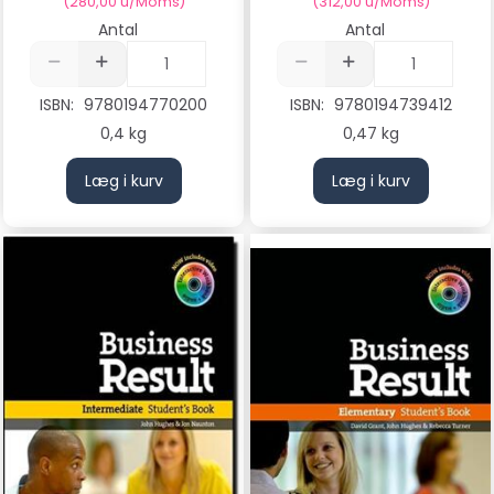
(
280,00
u/Moms
)
(
312,00
u/Moms
)
Antal
Antal
ISBN:
9780194770200
ISBN:
9780194739412
0,4 kg
0,47 kg
Læg i kurv
Læg i kurv