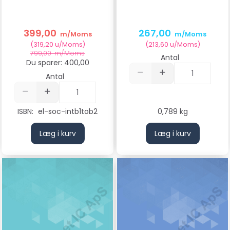
399,00
267,00
m/Moms
m/Moms
(
319,20
u/Moms
)
(
213,60
u/Moms
)
799,00
m/Moms
Antal
Du sparer:
400,00
Antal
ISBN:
el-soc-intb1tob2
0,789 kg
Læg i kurv
Læg i kurv