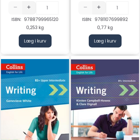
ISBN:
9788799965120
ISBN:
9781107699892
0,253 kg
0,77 kg
Læg i kurv
Læg i kurv