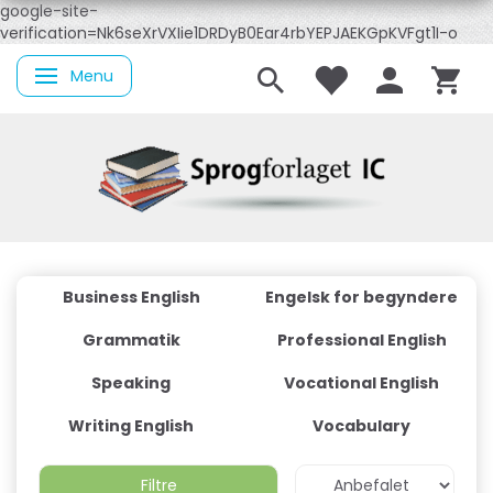
google-site-
verification=Nk6seXrVXIie1DRDyB0Ear4rbYEPJAEKGpKVFgt1I-o
Menu
Skifte navigation
Business English
Engelsk for begyndere
Grammatik
Professional English
Speaking
Vocational English
Writing English
Vocabulary
Filtre