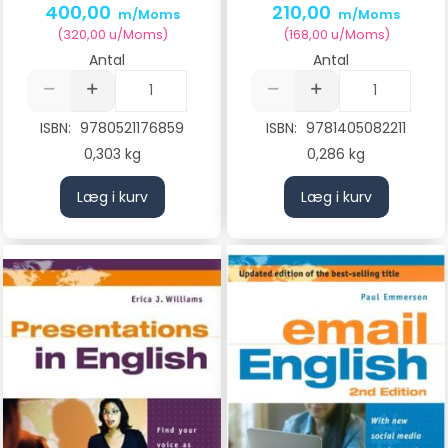
400,00
210,00
m/Moms
m/Moms
(
320,00
u/Moms
)
(
168,00
u/Moms
)
Antal
Antal
ISBN:
9780521176859
ISBN:
9781405082211
0,303 kg
0,286 kg
Læg i kurv
Læg i kurv