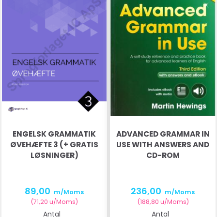
ENGELSK GRAMMATIK
ADVANCED GRAMMAR IN
ØVEHÆFTE 3 (+ GRATIS
USE WITH ANSWERS AND
LØSNINGER)
CD-ROM
89,00
236,00
m/Moms
m/Moms
(
71,20
u/Moms
)
(
188,80
u/Moms
)
Antal
Antal