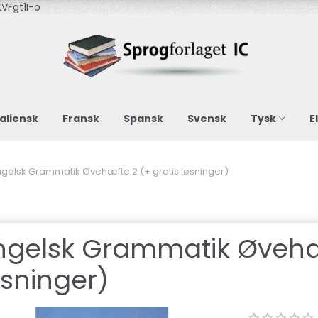
VFgt1I-o
taliensk
Fransk
Spansk
Svensk
Tysk
E
ngelsk Grammatik Øvehæfte 2 (+ gratis løsninger)
ngelsk Grammatik Øvehæf
øsninger)