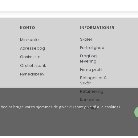
KONTO
INFORMATIONER
Skoler
Min konto
Fortrolighed
Adressebog
Fragt og
Ønskeliste
levering
Ordrehistorik
Firma profil
Nyhedsbrev
Betingelser &
Vilkår
Returnering
Kontakt os
Ved at bruge vores hjemmeside giver du samtykke til alle cookies i
Oversigt