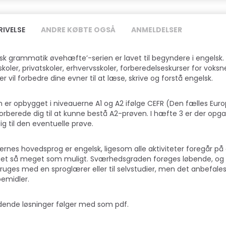
RIVELSE
ANDRE KØBTE OGSÅ
ANMELDELSER
sk grammatik øvehæfte’-serien er lavet til begyndere i engelsk. 
skoler, privatskoler, erhvervsskoler, forberedelseskurser for voksn
r vil forbedre dine evner til at læse, skrive og forstå engelsk.
n er opbygget i niveauerne A1 og A2 ifølge CEFR (Den fælles E
forberede dig til at kunne bestå A2-prøven. I hæfte 3 er der opga
ig til den eventuelle prøve.
rnes hovedsprog er engelsk, ligesom alle aktiviteter foregår på e
et så meget som muligt. Sværhedsgraden forøges løbende, og 
ruges med en sproglærer eller til selvstudier, men det anbefale
emidler.
dende løsninger følger med som pdf.