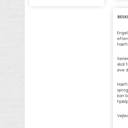
BESK
Engel
efter
hæfte
Serie
skal 
øve d
Hæfte
sprog
kan b
hjælp
Vejle