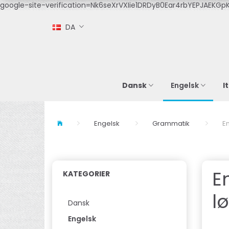
google-site-verification=Nk6seXrVXIie1DRDyB0Ear4rbYEPJAEKGpK
DA
Dansk
I
Engelsk
Engelsk
Grammatik
E
E
KATEGORIER
l
Dansk
Engelsk