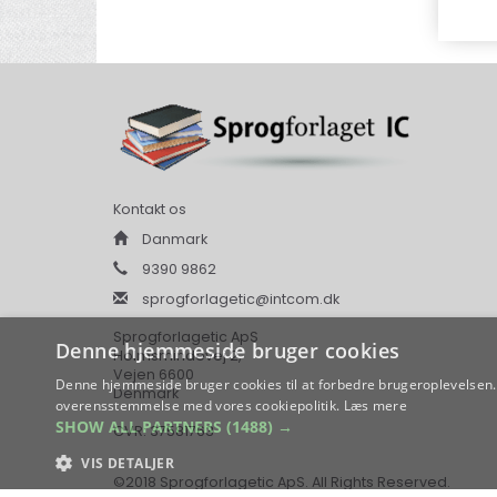
Kontakt os
Danmark
9390 9862
sprogforlagetic@intcom.dk
Sprogforlagetic ApS
Denne hjemmeside bruger cookies
Holmsmindevej 2,
Vejen 6600
Denne hjemmeside bruger cookies til at forbedre brugeroplevelsen. 
Denmark
overensstemmelse med vores cookiepolitik.
Læs mere
SHOW ALL PARTNERS
(1488) →
CVR: 37581763
VIS DETALJER
©2018 Sprogforlagetic ApS. All Rights Reserved.