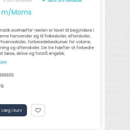
0
anmeldelser
Skriv anmeldelse
m/Moms
)
atik øvehæfte’-serien er lavet til begyndere i
rne henvender sig til folkeskoler, efterskoler,
erhvervsskoler, forberedelseskurser for voksne,
ning og aftenskoler. De tre hæfter vil forbedre
 at læse, skrive og forstå engelsk.
tion
965113
kg
Læg i kurv