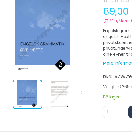
89,00
(
71,20
u/Moms
Engelsk gramm
engelsk. Hæfte
privatskoler, 
privatundervis
dine evner til
Mere informa
ISBN:
9788799
Vægt:
0,269 
På lager