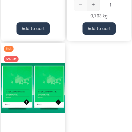
0,793 kg
Add to cart
Add to cart
Hot
5% Off