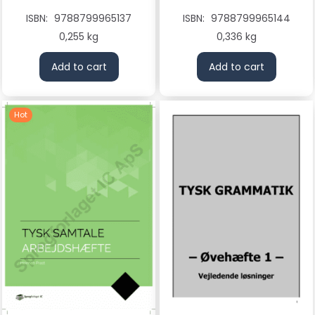
ISBN:
9788799965137
ISBN:
9788799965144
0,255 kg
0,336 kg
Add to cart
Add to cart
Hot