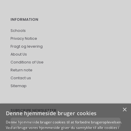
INFORMATION
Schools
Privacy Notice
Fragt og levering
About Us
Conditions of Use
Return note
Contact us
Sitemap
×
SUBSCRIBE NEWSLETTER
Denne hjemmeside bruger cookies
Enter
Denne hjemmeside bruger cookies til at forbedre brugeroplevelsen.
email
Ved at bruge vores hjemmeside giver du samtykke til alle cookies i