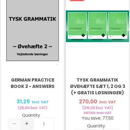
GERMAN PRACTICE
TYSK GRAMMATIK
BOOK 2 - ANSWERS
ØVEHÆFTE SÆT 1, 2 OG 3
(+ GRATIS LØSNINGER)
31,25
270,00
Incl. VAT
Incl. VAT
(
25,00
Excl. VAT
)
(
216,00
Excl. VAT
)
347,50
Incl. VAT
Quantity
You save:
77,50
Quantity