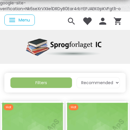
google-site-
verification=Nk6seXrVXIie1DRDyB0Ear4rbYEPJAEKGpKVFgt1I-o
Menu
Toggle navigation
Filters
Hot
Hot