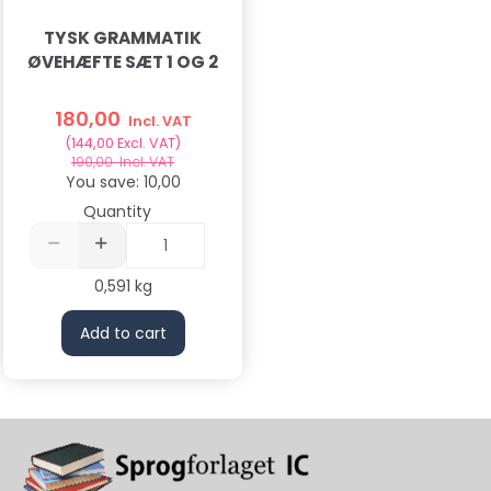
TYSK GRAMMATIK
ØVEHÆFTE SÆT 1 OG 2
180,00
Incl. VAT
(
144,00
Excl. VAT
)
190,00
Incl. VAT
You save:
10,00
Quantity
0,591 kg
Add to cart