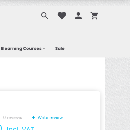
Elearning Courses
Sale
0
reviews
Write review
0
Incl. VAT