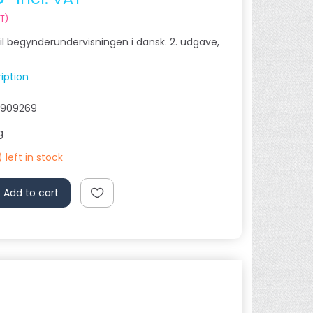
AT
)
il begynderundervisningen i dansk. 2. udgave,
ription
1909269
g
 left in stock
Add to cart