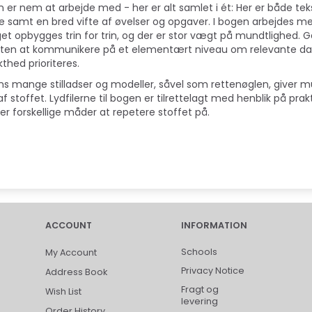
 er nem at arbejde med - her er alt samlet i ét: Her er både teks
e samt en bred vifte af øvelser og opgaver. I bogen arbejdes me
et opbygges trin for trin, og der er stor vægt på mundtlighed.
sten at kommunikere på et elementært niveau om relevante da
kthed prioriteres.
s mange stilladser og modeller, såvel som rettenøglen, giver m
af stoffet. Lydfilerne til bogen er tilrettelagt med henblik på pr
der forskellige måder at repetere stoffet på.
ACCOUNT
INFORMATION
Schools
My Account
Privacy Notice
Address Book
Fragt og
Wish List
levering
Order History