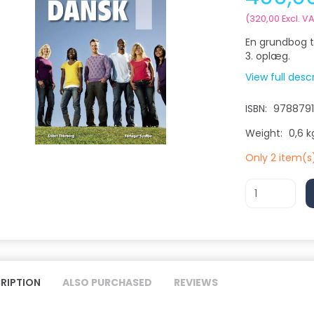
(
320,00
Excl. V
En grundbog t
3. oplæg.
View full desc
ISBN:
978879
Weight:
0,6 k
Only 2 item(s)
RIPTION
ALSO PURCHASED
REVIEWS