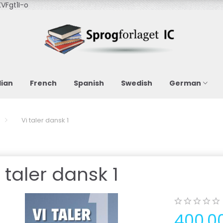
VFgt1I-o
lian
French
Spanish
Swedish
German
Vi taler dansk 1
i taler dansk 1
400,0