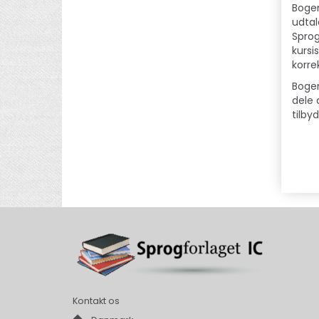
Bogen
udtal
Sprog
kursi
korre
Bogen
dele 
tilby
Kontakt os