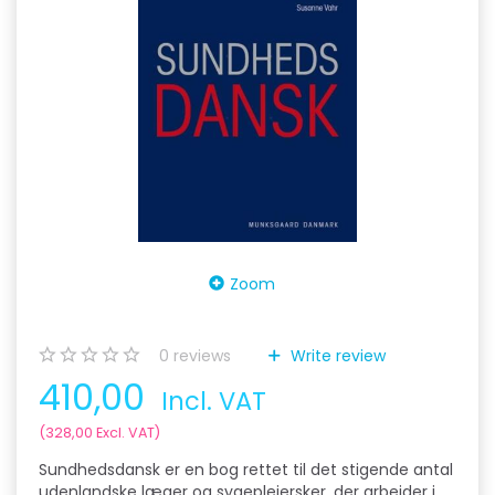
Zoom
0
reviews
Write review
410,00
Incl. VAT
(
328,00
Excl. VAT
)
Sundhedsdansk er en bog rettet til det stigende antal
udenlandske læger og sygeplejersker, der arbejder i