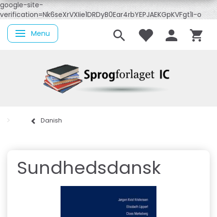
google-site-
verification=Nk6seXrVXIie1DRDyB0Ear4rbYEPJAEKGpKVFgt1I-o
Menu
Toggle navigation
Danish
Sundhedsdansk