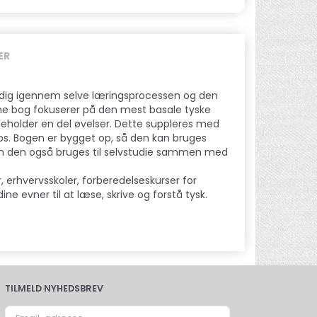
ER
e dig igennem selve læringsprocessen og den
ne bog fokuserer på den mest basale tyske
holder en del øvelser. Dette suppleres med
ips. Bogen er bygget op, så den kan bruges
an den også bruges til selvstudie sammen med
r, erhvervsskoler, forberedelseskurser for
ne evner til at læse, skrive og forstå tysk.
TILMELD NYHEDSBREV
Email-