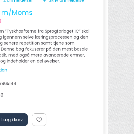
2
anmeldelser
Skriv anmeldelse
m/Moms
)
en ”Tyskhæfterne fra Sprogforlaget IC” skal
ig igennem selve læringsprocessen og den
g senere repetition samt tjene som
. Denne bog fokuserer på den mest basale
tik, med også mere avancerede emner,
og indeholder en del øvelser.
tion
9965144
kg
Læg i kurv