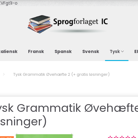
VFgt1I-o
taliensk
Fransk
Spansk
Svensk
E
Tysk
Tysk Grammatik Øvehæfte 2 (+ gratis løsninger)
ysk Grammatik Øvehæfte 
øsninger)