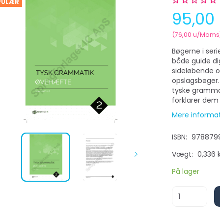
PULÆR
95,00
(
76,00
u/Moms
Bøgerne i seri
både guide d
sideløbende o
opslagsbøger
tyske gramma
forklarer dem 
Mere informa
ISBN:
978879
Vægt:
0,336 
På lager