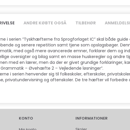
RIVELSE
ANDRE KØBTE OGSÅ
TILBEHØR
ANMELDELS
ne i serien ”Tyskhæfterne fra Sprogforlaget IC” skal både guid
øbende og senere repetition samt tjene som opslagsbøger. Den
atik, med også mere avancerede emner, forklarer dem og inde
ellige oversigter og bilag samt en masse huskeregler og andre t
n med en lærer, men da der er givet grundige forklaringer, k
 Grammatik – Øvehæfte 2 – Vejledende løsninger”.
rne i serien henvender sig til folkeskoler, efterskoler, privatskole
e, privatundervisning og aftenskoler. De tre hæfter vil forbedre di
KONTO
INFORMATIONER
Skoler
Min konto