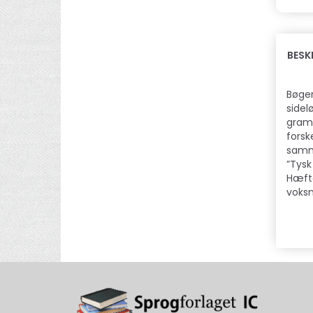
BESK
Bøger
sidel
gramm
forsk
samme
”Tysk
Hæfte
voksn