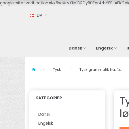
google-site-verification=Nk6seXrVXIie1DRDyB0Ear4rbYEPJAEKGpK
DA
Dansk
Engelsk
I
Tysk
Tysk grammatik hæfter
T
KATEGORIER
l
Dansk
Engelsk