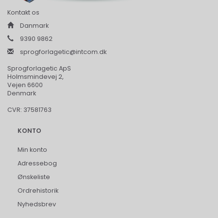
Kontakt os
Danmark
9390 9862
sprogforlagetic@intcom.dk
Sprogforlagetic ApS
Holmsmindevej 2,
Vejen 6600
Denmark
CVR: 37581763
KONTO
Min konto
Adressebog
Ønskeliste
Ordrehistorik
Nyhedsbrev