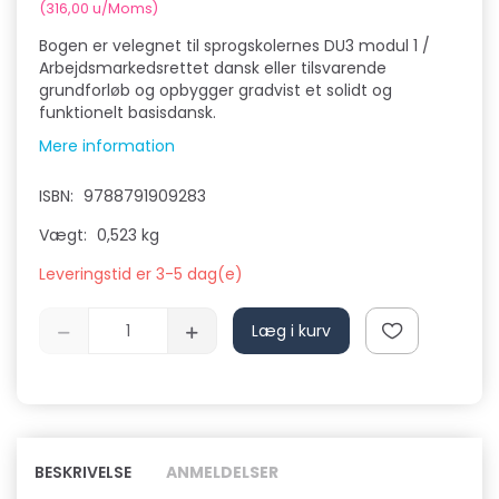
(
316,00
u/Moms
)
Bogen er velegnet til sprogskolernes DU3 modul 1 /
Arbejdsmarkedsrettet dansk eller tilsvarende
grundforløb og opbygger gradvist et solidt og
funktionelt basisdansk.
Mere information
ISBN:
9788791909283
Vægt:
0,523 kg
Leveringstid er 3-5 dag(e)
Læg i kurv
BESKRIVELSE
ANMELDELSER