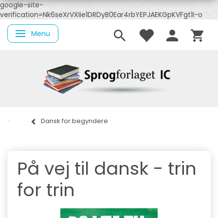
google-site-
verification=Nk6seXrVXIie1DRDyB0Ear4rbYEPJAEKGpKVFgt1I-o
Menu
Skifte navigation
Dansk for begyndere
På vej til dansk - trin
for trin