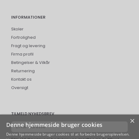
INFORMATIONER
Skoler
Fortrolighed
Fragt og levering
Firma profil
Betingelser & Vilkår
Returnering
Kontakt os
Oversigt
TILMELD NYHEDSBREV
×
Denne hjemmeside bruger cookies
Email-
adresse
Denne hjemmeside bruger cookies til at forbedre brugeroplevelsen.