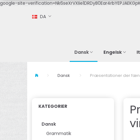
google-site-verification=Nk6seXrVXIie1DRDyB0Ear4rbYEPJAEKGpK
DA
Engelsk
I
Dansk
Dansk
Præsentationer der fænge
P
KATEGORIER
v
Dansk
Grammatik