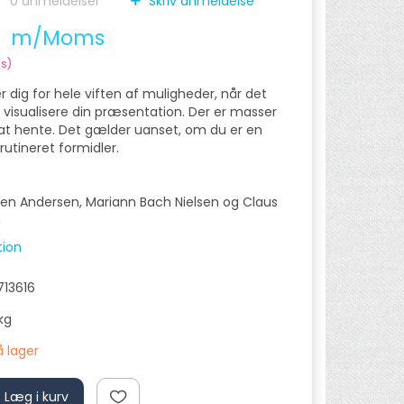
0
anmeldelser
Skriv anmeldelse
0
m/Moms
s
)
 dig for hele viften af muligheder, når det
visualisere din præsentation. Der er masser
n at hente. Det gælder uanset, om du er en
 rutineret formidler.
rsten Andersen, Mariann Bach Nielsen og Claus
n
tion
13616
kg
å lager
Læg i kurv