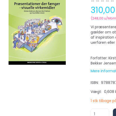
310,0
(
248,00
u/Mom
Vi præsenterer
gælder om at 
af inspiratio
uerfaren eller
Forfatter: Ki
Bekker Jense
Mere informa
ISBN:
9788787
Vægt:
0,608 
1 stk tilbage p