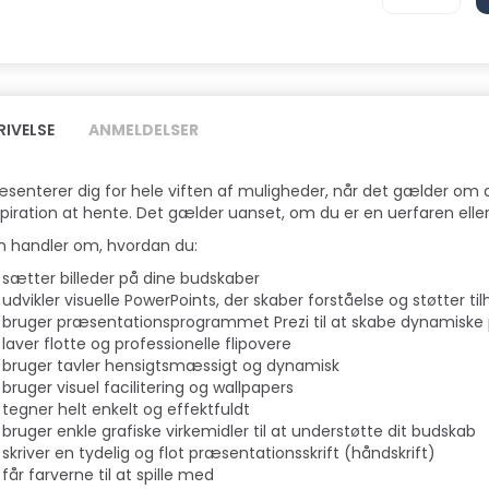
RIVELSE
ANMELDELSER
æsenterer dig for hele viften af muligheder, når det gælder om a
spiration at hente. Det gælder uanset, om du er en uerfaren eller 
 handler om, hvordan du:
sætter billeder på dine budskaber
udvikler visuelle PowerPoints, der skaber forståelse og støtter 
bruger præsentationsprogrammet Prezi til at skabe dynamiske
laver flotte og professionelle flipovere
bruger tavler hensigtsmæssigt og dynamisk
bruger visuel facilitering og wallpapers
tegner helt enkelt og effektfuldt
bruger enkle grafiske virkemidler til at understøtte dit budskab
skriver en tydelig og flot præsentationsskrift (håndskrift)
får farverne til at spille med