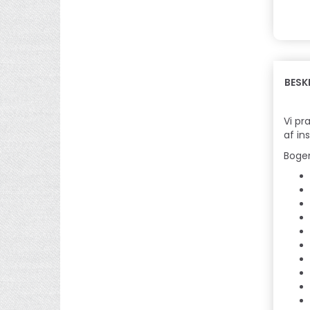
BESK
Vi pr
af in
Bogen