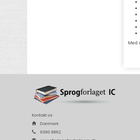
Med d
Kontakt os
Danmark
9390 9862