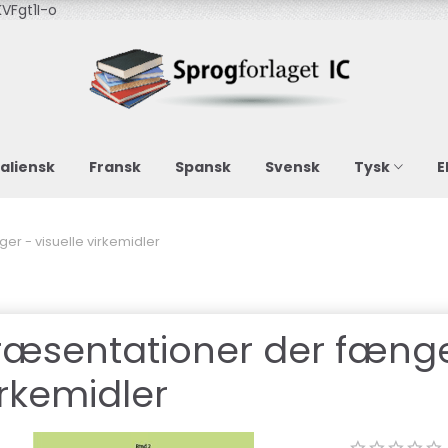
VFgt1I-o
taliensk
Fransk
Spansk
Svensk
Tysk
E
r - visuelle virkemidler
ræsentationer der fænger
irkemidler