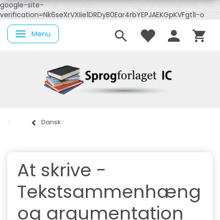
google-site-
verification=Nk6seXrVXIie1DRDyB0Ear4rbYEPJAEKGpKVFgt1I-o
Menu
Skifte navigation
Dansk
At skrive -
Tekstsammenhæng
og argumentation