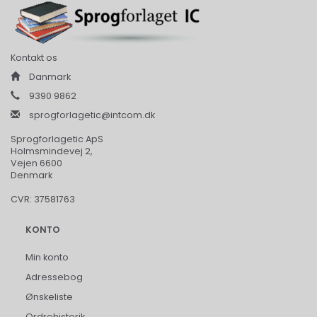
Kontakt os
Danmark
9390 9862
sprogforlagetic@intcom.dk
Sprogforlagetic ApS
Holmsmindevej 2,
Vejen 6600
Denmark
CVR: 37581763
KONTO
Min konto
Adressebog
Ønskeliste
Ordrehistorik