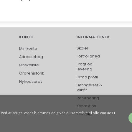
KONTO
INFORMATIONER
Skoler
Min konto
Fortrolighed
Adressebog
Fragt og
Ønskeliste
levering
Ordrehistorik
Firma profil
Nyhedsbrev
Betingelser &
Vilkår
Returnering
Kontakt os
Ved at bruge vores hjemmeside giver du samtykke til alle cookies i
Oversigt