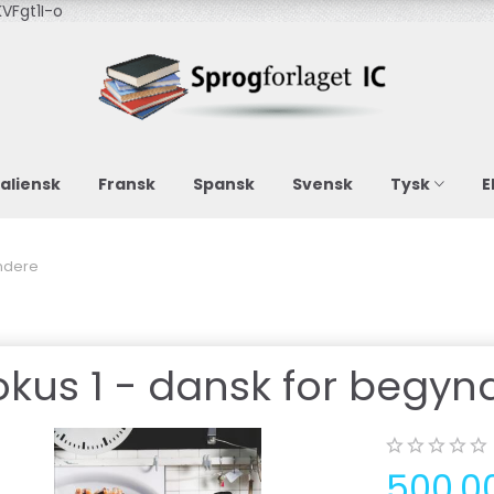
VFgt1I-o
taliensk
Fransk
Spansk
Svensk
Tysk
E
yndere
okus 1 - dansk for begyn
500,0