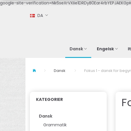
google-site-verification=Nk6seXrVXIie1DRDyB0Ear4rbYEPJAEKGpK
DA
Engelsk
I
Dansk
Dansk
Fokus 1 - dansk for beg
F
KATEGORIER
Dansk
Grammatik