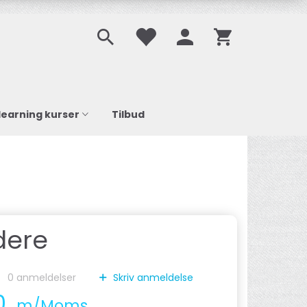
learning kurser
Tilbud
dere
0
anmeldelser
Skriv anmeldelse
0
m/Moms