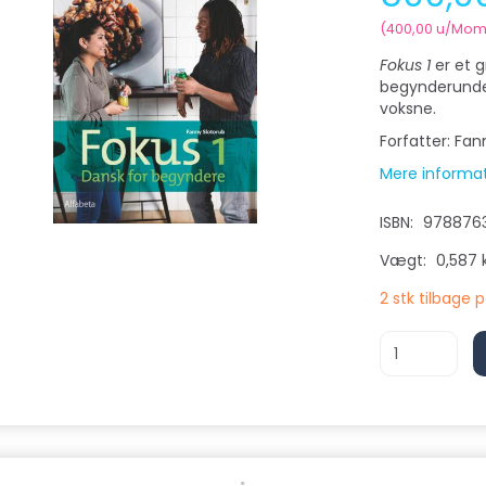
(
400,00
u/Mom
Fokus 1
er et g
begynderunde
voksne.
Forfatter: Fan
Mere informa
ISBN:
978876
Vægt:
0,587 
2 stk tilbage 