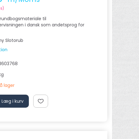
s
)
rundbogsmateriale til
rvisningen i dansk som andetsprog for
ny Slotorub
tion
3603768
kg
på lager
Læg i kurv