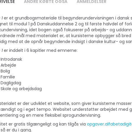
RIVELSE
ANDRE KØBTE OGSÅ
ANMELDELSER
 1
er et grundbogsmateriale til begynderundervisningen i dansk 
net til modul 1 på Danskuddannelse 2 og til første halvdel af f
undervisning, idet bogen også fokuserer på arbejds- og uddanne
rdnede mål med materialet er, at kursisterne opbygger så br
dig med at de opnår begyndende indsigt i danske kultur- og sa
 1
er inddelt i 6 kapitler med emnerne:
Introdansk
Arbejde
Bolig
Familie
Dagligdag
Skole og arbejdsdag
aterialet er der udviklet et website, som giver kursisterne masser
tændigt og i eget tempo. Websitet understøtter arbejdet med g
rentiering og en mere fleksibel sprogundervisning.
tet er gratis tilgængeligt og kan tilgås via
opgaver.alfabetadigit
 så er du i gang.