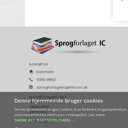
Kontakt os
Danmark
9390 9862
sprogforlagetic@intcom.dk
Sprogforlagetic ApS
Denne hjemmeside bruger cookies
Holmsmindevej 2,
Vejen 6600
Denne hjemmeside bruger cookies til at forbedre brugeroplevelsen. 
Denmark
overensstemmelse med vores cookiepolitik.
Læs mere
SHOW ALL PARTNERS
(1488) →
CVR: 37581763