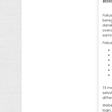
BESK
Fokus
bereg
dansk
overo
samti
Fokus
Til m
selvs
diffe
Websi
login,