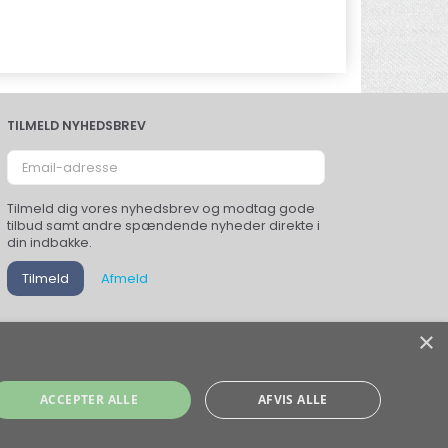
TILMELD NYHEDSBREV
Email-
adresse
Tilmeld dig vores nyhedsbrev og modtag gode
tilbud samt andre spændende nyheder direkte i
din indbakke.
Tilmeld
Afmeld
×
ACCEPTER ALLE
AFVIS ALLE